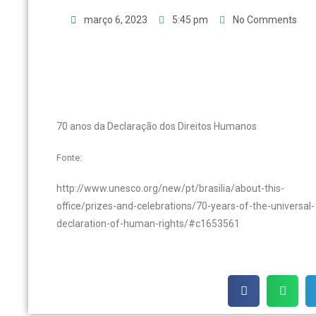
março 6, 2023
5:45 pm
No Comments
70 anos da Declaração dos Direitos Humanos
Fonte:
http://www.unesco.org/new/pt/brasilia/about-this-
office/prizes-and-celebrations/70-years-of-the-universal-
declaration-of-human-rights/#c1653561