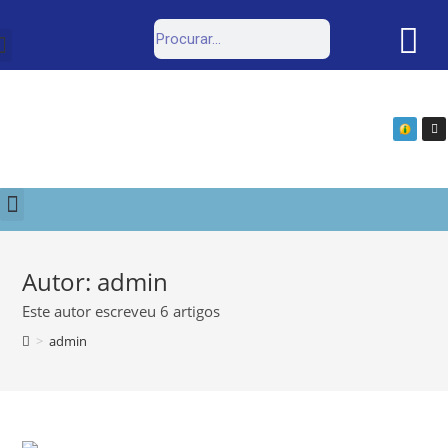
Estrutura Organizacional
Portal da Transparência
Autor:
admin
Este autor escreveu 6 artigos
>
admin